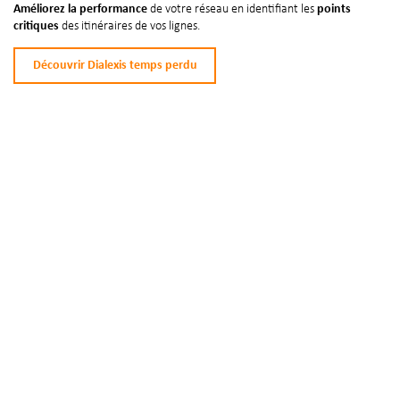
Améliorez la performance
de votre réseau en identifiant les
points
critiques
des itinéraires de vos lignes.
Découvrir Dialexis temps perdu
Plan du site
Mentions légales
Politique de confidentialité